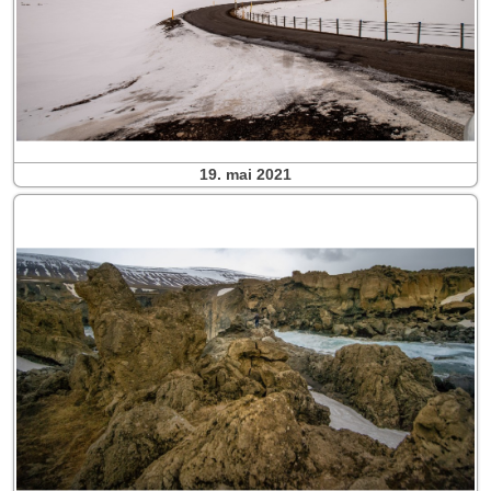
19. mai 2021